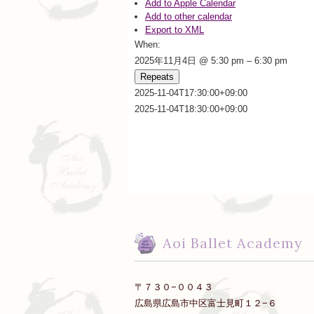
Add to Apple Calendar
Add to other calendar
Export to XML
When:
2025年11月4日 @ 5:30 pm – 6:30 pm
Repeats
2025-11-04T17:30:00+09:00
2025-11-04T18:30:00+09:00
Aoi Ballet Academy
〒７３０−００４３
広島県広島市中区富士見町１２−６