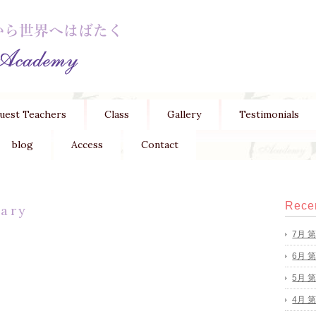
uest Teachers
Class
Gallery
Testimonials
blog
Access
Contact
Recen
ary
7月 
6月 
5月 
4月 