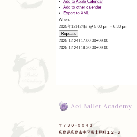
Add to Apple Calendar
Add to other calendar
Export to XML
When:
2025年12月24日 @ 5:00 pm – 6:30 pm
Repeats
2025-12-24T17:00:00+09:00
2025-12-24T18:30:00+09:00
Aoi Ballet Academy
〒７３０−００４３
広島県広島市中区富士見町１２−６