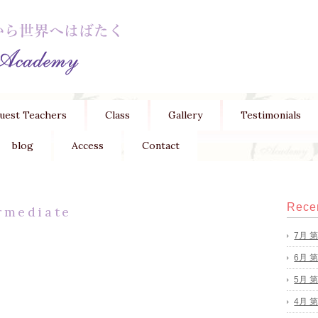
uest Teachers
Class
Gallery
Testimonials
blog
Access
Contact
Recen
rmediate
7月 
6月 
5月 
4月 