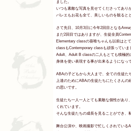
ました。
いつも素敵な写真を見せてくださってあり
バレエもお花も全て、美しいものを観ると
さて先日、10月3日に今年2回目となるAnna先生
まだ2回目ではありますが、生徒全員Contemp
Elementary classの葵唯ちゃんも以前は
classもContemporary classも頑張ってい
Adult、Adult B classの二人もと
身体を使い表現する事が出来るようになっ
ABAの子どもから大人まで、全ての生徒た
上達のためにABAの生徒たちにたくさんの
の思いです。
生徒たち一人一人とても素敵な個性があり、
くれています。
そんな生徒たちの成長を見ることができ、
舞台公演や、映画撮影で忙しくされているAnn