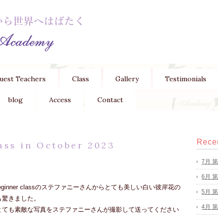
uest Teachers
Class
Gallery
Testimonials
blog
Access
Contact
Recen
ass in October 2023
7月 
。
6月 
ginner classのステファニーさんからとても美しい白い彼岸花の
5月 
も驚きました。
4月 
とても素敵な写真をステファニーさんが撮影して送ってください