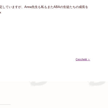
。
の1月を予定していますが、Anna先生も私もまたABAの生徒たちの成長を
x
Cecchetti ＞