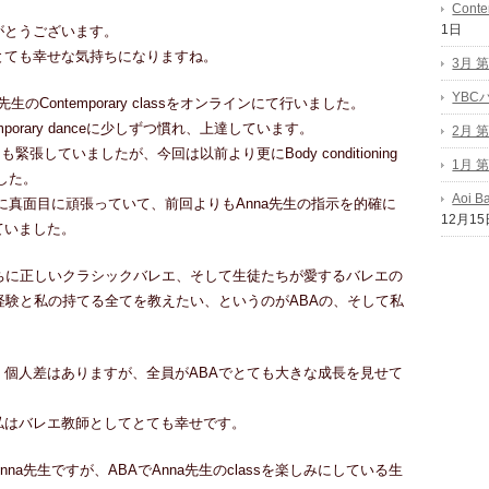
Conte
1日
がとうございます。
とても幸せな気持ちになりますね。
3月 
YB
のContemporary classをオンラインにて行いました。
orary danceに少しずつ慣れ、上達しています。
2月 
とても緊張していましたが、今回は以前より更にBody conditioning
1月 
ました。
Aoi B
ても積極的に真面目に頑張っていて、前回よりもAnna先生の指示を的確に
12月15
ていました。
ちに正しいクラシックバレエ、そして生徒たちが愛するバレエの
経験と私の持てる全てを教えたい、というのがABAの、そして私
個人差はありますが、全員がABAでとても大きな成長を見せて
私はバレエ教師としてとても幸せです。
a先生ですが、ABAでAnna先生のclassを楽しみにしている生